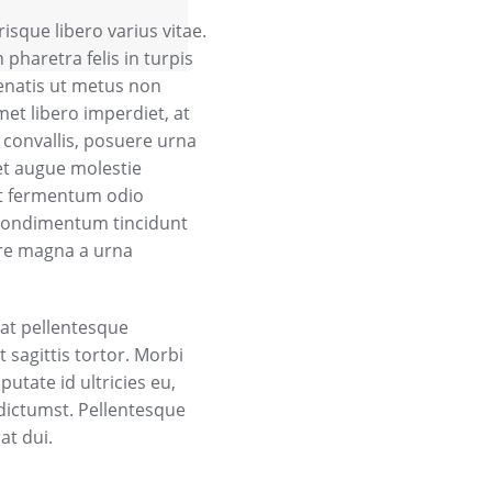
sque libero varius vitae.
pharetra felis in turpis
enatis ut metus non
et libero imperdiet, at
 convallis, posuere urna
et augue molestie
et fermentum odio
 condimentum tincidunt
are magna a urna
at pellentesque
 sagittis tortor. Morbi
putate id ultricies eu,
 dictumst. Pellentesque
at dui.