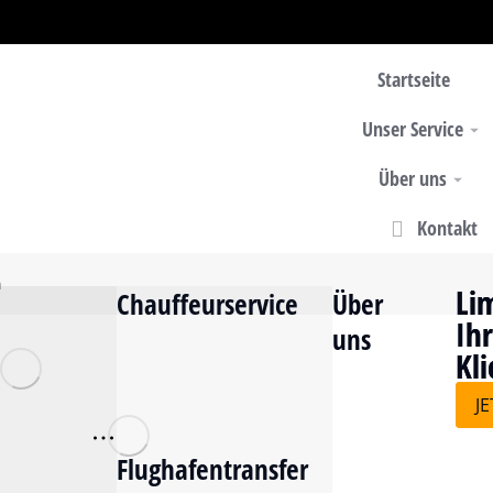
Startseite
Unser Service
Über uns
Kontakt
n
Li
Li
Chauffeurservice
Über
Ih
Ih
uns
Kli
Kli
J
J
Flughafentransfer