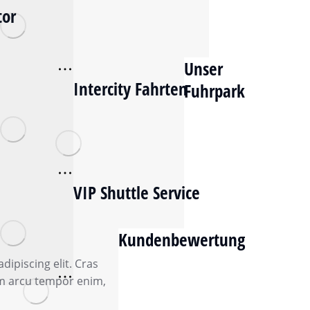
tor
Unser
Intercity Fahrten
Fuhrpark
VIP Shuttle Service
Kundenbewertung
ipiscing elit. Cras
iam arcu tempor enim,