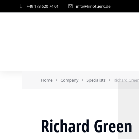
+49 173 620 74 01
info@limotuerk.de
Home
Company
Specialists
Richard Gree
Richard Green