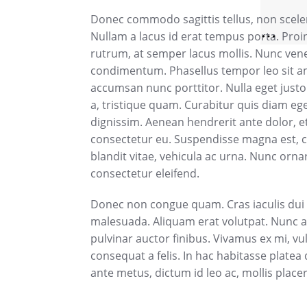
Donec commodo sagittis tellus, non sceleri
Nullam a lacus id erat tempus porta. Proin 
rutrum, at semper lacus mollis. Nunc ven
condimentum. Phasellus tempor leo sit am
accumsan nunc porttitor. Nulla eget justo
a, tristique quam. Curabitur quis diam eg
dignissim. Aenean hendrerit ante dolor, 
consectetur eu. Suspendisse magna est,
blandit vitae, vehicula ac urna. Nunc orn
consectetur eleifend.
Donec non congue quam. Cras iaculis dui 
malesuada. Aliquam erat volutpat. Nunc at
pulvinar auctor finibus. Vivamus ex mi, vul
consequat a felis. In hac habitasse platea
ante metus, dictum id leo ac, mollis placer