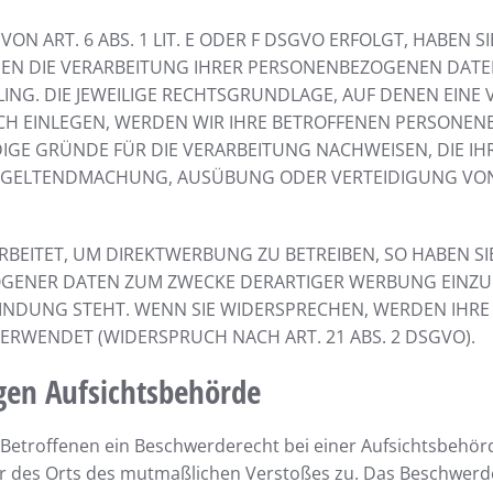
ART. 6 ABS. 1 LIT. E ODER F DSGVO ERFOLGT, HABEN SIE
GEN DIE VERARBEITUNG IHRER PERSONENBEZOGENEN DATEN
LING. DIE JEWEILIGE RECHTSGRUNDLAGE, AUF DENEN EINE
H EINLEGEN, WERDEN WIR IHRE BETROFFENEN PERSONENB
E GRÜNDE FÜR DIE VERARBEITUNG NACHWEISEN, DIE IHR
R GELTENDMACHUNG, AUSÜBUNG ODER VERTEIDIGUNG VO
ITET, UM DIREKTWERBUNG ZU BETREIBEN, SO HABEN SIE
GENER DATEN ZUM ZWECKE DERARTIGER WERBUNG EINZULEG
BINDUNG STEHT. WENN SIE WIDERSPRECHEN, WERDEN IH
RWENDET (WIDERSPRUCH NACH ART. 21 ABS. 2 DSGVO).
gen Aufsichts­behörde
Betroffenen ein Beschwerderecht bei einer Aufsichtsbehörd
der des Orts des mutmaßlichen Verstoßes zu. Das Beschwer