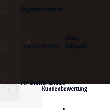
Flughafentransfer
Unser
Fuhrpark
Intercity Fahrten
VIP Shuttle Service
Kundenbewertung