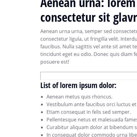
Aenean urna: lorem
consectetur sit glav
Aenean urna urna, semper sed consectetur
consectetur ligula, ut fringilla velit. In
faucibus. Nulla sagittis vel ante sit amet
tincidunt eget eu odio. Donec quis diam f
posuere est!
List of lorem ipsum dolor:
Aenean metus quis rhoncus.
Vestibulum ante faucibus orci luctus et 
Etiam consequat in felis sed semper.
Pellentesque netus et malesuada fames
Curabitur aliquam dolor at bibendum s
In consequat dolor commodo urna libero