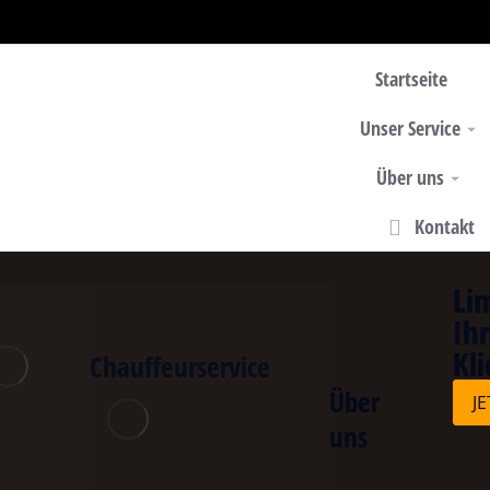
Startseite
Unser Service
Über uns
Kontakt
Li
Li
Ih
Ih
Kli
Kli
Chauffeurservice
Über
J
J
uns